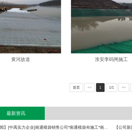
黄河故道
淮安李码闸施工
首页
<<
1
1/1
>>
最新资讯
【公司新闻】[中禹实力企业]南通模袋销售公司*南通模袋布施工*南通模袋布生产
【公司新