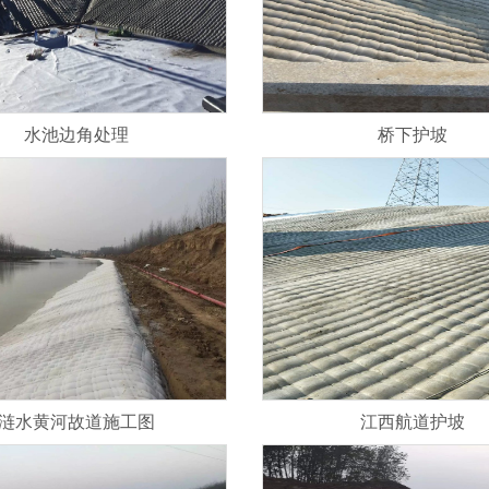
水池边角处理
桥下护坡
涟水黄河故道施工图
江西航道护坡