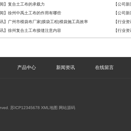
闻】复合土工布的承载力
【公司新
闻】徐州中禹土工布的作用有哪些
【公司新
讯】广州市模袋布厂家|膜袋工程|模袋施工高效率
讯】徐州复合土工布接缝注意内容
【行业资
产品中心
新闻资讯
在线留言
rved.
苏ICP12345678
XML地图
网站源码